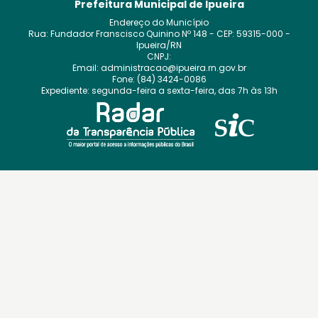
Prefeitura Municipal de Ipueira
Endereço do Município
Rua: Fundador Franscisco Quinino
Nº
148
- CEP:
59315-000
-
Ipueira
/
RN
CNPJ:
Email:
administracao@ipueira.rn.gov.br
Fone:
(84) 3424-0086
Expediente:
segunda-feira a sexta-feira, das 7h às 13h