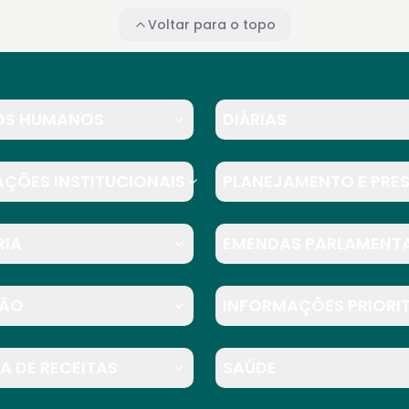
Voltar para o topo
NO DIGITAL
OS HUMANOS
DIÁRIAS
ÇÕES INSTITUCIONAIS
PLANEJAMENTO E PRE
RIA
EMENDAS PARLAMENT
ÃO
INFORMAÇÕES PRIORI
A DE RECEITAS
SAÚDE