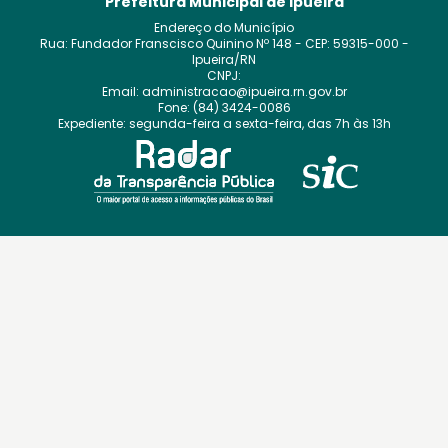
Prefeitura Municipal de Ipueira
Endereço do Município
Rua: Fundador Franscisco Quinino
Nº
148
- CEP:
59315-000
-
Ipueira
/
RN
CNPJ:
Email:
administracao@ipueira.rn.gov.br
Fone:
(84) 3424-0086
Expediente:
segunda-feira a sexta-feira, das 7h às 13h